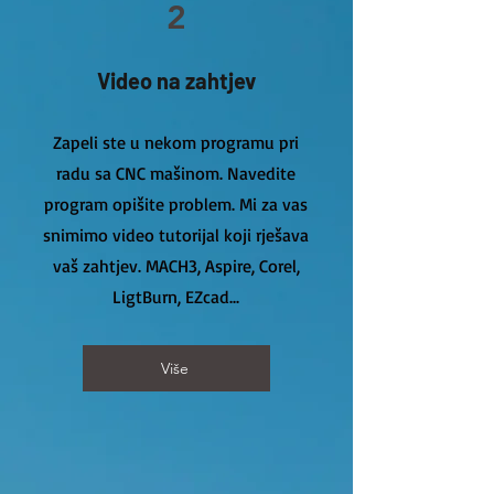
2
Video na zahtjev
Zapeli ste u nekom programu pri
radu sa CNC mašinom. Navedite
program opišite problem. Mi za vas
snimimo video tutorijal koji rješava
vaš zahtjev. MACH3, Aspire, Corel,
LigtBurn, EZcad...
Više