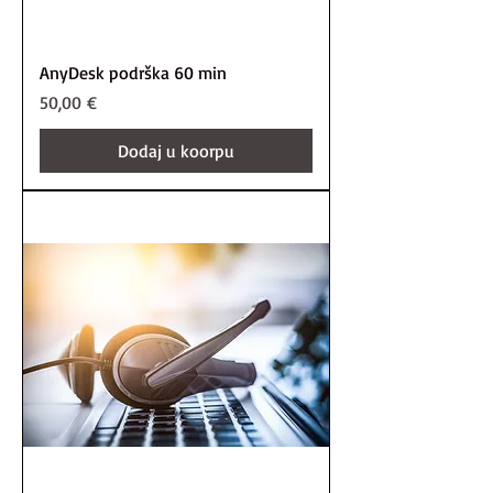
AnyDesk podrška 60 min
Price
50,00 €
Dodaj u koorpu