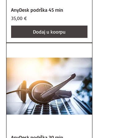
AnyDesk podrška 45 min
Price
35,00 €
Dodaj u koorpu
AnyDesk podrška 30 min