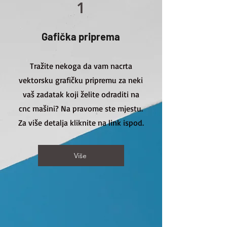
1
Gafička priprema
Tražite nekoga da vam nacrta
vektorsku grafičku pripremu za neki
vaš zadatak koji želite odraditi na
cnc mašini? Na pravome ste mjestu.
Za više detalja kliknite na link ispod.
Više