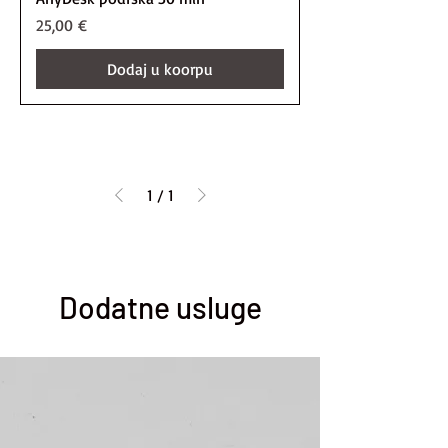
Price
25,00 €
Dodaj u koorpu
1
/
1
Dodatne usluge