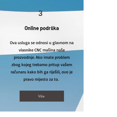
3
Online podrška
Ova usluga se odnosi u glavnom na
vlasnike CNC mašina naše
prozvodnje. Ako imate problem
zbog kojeg trebamo pritup vašem
računaru kako bih ga riješili, ovo je
pravo mijesto za to.
Više