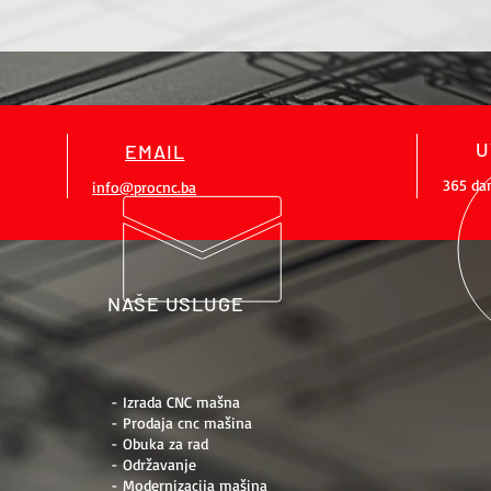
U
EMAIL
365 da
info@procnc.ba
NAŠE USLUGE
- Izrada CNC mašna
- Prodaja cnc mašina
- Obuka za rad
- Održavanje
- Modernizacija mašina