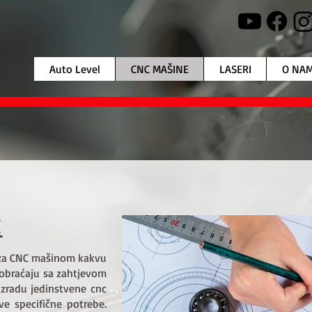
Auto Level
CNC MAŠINE
LASERI
O NA
E
u za CNC mašinom kakvu
 obraćaju sa zahtjevom
izradu jedinstvene cnc
ve specifične potrebe.