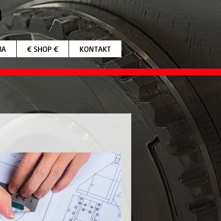
MA
€ SHOP €
KONTAKT