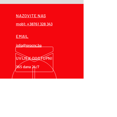
NAZOVITE NAS
mob1: +38761 328 343
EMAIL
info@procnc.ba
UVIJEK DOSTUPNI
365 dana 24/7
PREKO 20 GODINA
ISKUSTVA
Naš tim posjeduje preko 20 godina
iskustva, stečenog na 200 +
projekata