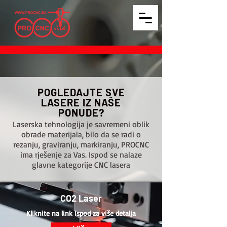
POGLEDAJTE SVE
LASERE IZ NAŠE
PONUDE?
Laserska tehnologija je savremeni oblik
obrade materijala, bilo da se radi o
rezanju, graviranju, markiranju, PROCNC
ima rješenje za Vas. Ispod se nalaze
glavne kategorije CNC lasera
CO2 Laser
Kliknite na link ispod za više detalja