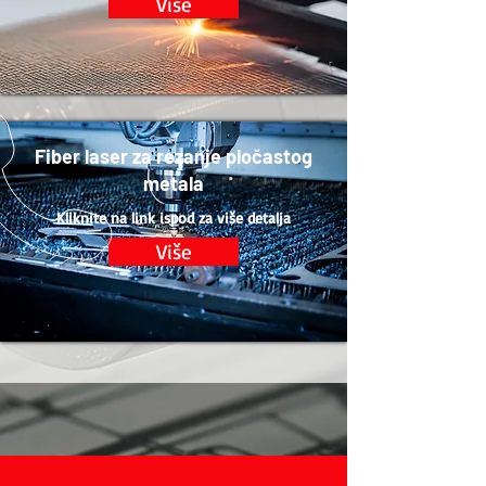
Više
Fiber laser za rezanje pločastog
metala
Kliknite na link ispod za više detalja
Više