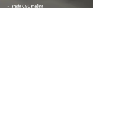
- Izrada CNC mašna
- Prodaja cnc mašina
- Obuka za rad
- Održavanje
- Modernizacija mašina
- Projektiranje
ADRESA
Raštani bb, 88000, Mostar
Bosna i Hercegovina
PRAVILA
PRAVILA
PRAVILA
PRIVATNOSTI
KORIŠTENJA
POVRATA
mob1:
+38761 328 343
info@procnc.ba