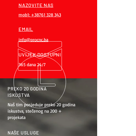
NAZOVITE NAS
mob1: +38761 328 343
EMAIL
info@procnc.ba
UVIJEK DOSTUPNI
365 dana 24/7
PREKO 20 GODINA
ISKUSTVA
Naš tim posjeduje preko 20 godina
iskustva, stečenog na 200 +
projekata
NAŠE USLUGE