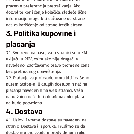
praćenje preferencija pretraživanja. Ako
dozvolite korišćenje kolačića, sledeće lične
informacije mogu biti sačuvane od strane
nas za korišćenje od strane trećih strana.
3. Politika kupovine i
plaćanja
3.1. Sve cene na našoj web stranici su u KM i
uključuju PDV, osim ako nije drugačije
navedeno. Zadržavamo pravo promene cena
bez prethodnog obaveštenja.
3.2. Plaćanje za proizvode mora biti izvršeno
putem Stripe-a ili drugih dostupnih načina
plaćanja navedenih na web stranici. Vaša
narudžbina neće biti obrađena dok uplata
ne bude potvrđena.
4. Dostava
4.1. Uslovi i vreme dostave su navedeni na
stranici Dostava i isporuka. Trudimo se da
dostavimo proizvode u predviđenom roku,