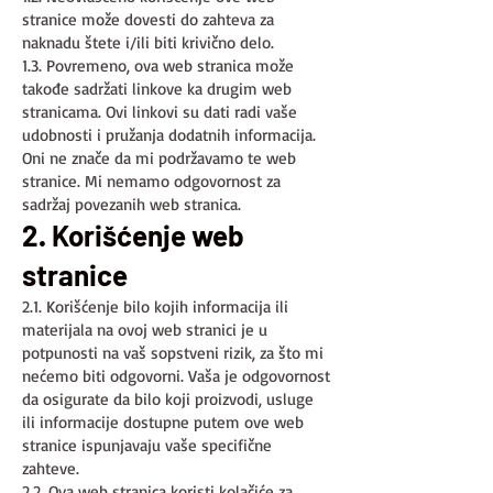
stranice može dovesti do zahteva za
naknadu štete i/ili biti krivično delo.
1.3. Povremeno, ova web stranica može
takođe sadržati linkove ka drugim web
stranicama. Ovi linkovi su dati radi vaše
udobnosti i pružanja dodatnih informacija.
Oni ne znače da mi podržavamo te web
stranice. Mi nemamo odgovornost za
sadržaj povezanih web stranica.
2. Korišćenje web
stranice
2.1. Korišćenje bilo kojih informacija ili
materijala na ovoj web stranici je u
potpunosti na vaš sopstveni rizik, za što mi
nećemo biti odgovorni. Vaša je odgovornost
da osigurate da bilo koji proizvodi, usluge
ili informacije dostupne putem ove web
stranice ispunjavaju vaše specifične
zahteve.
2.2. Ova web stranica koristi kolačiće za