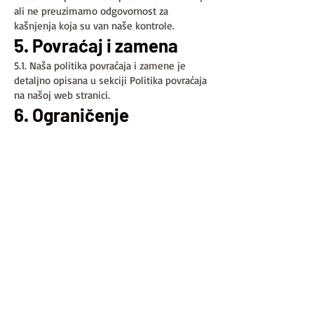
ali ne preuzimamo odgovornost za
kašnjenja koja su van naše kontrole.
5. Povraćaj i zamena
5.1. Naša politika povraćaja i zamene je
detaljno opisana u sekciji Politika povraćaja
na našoj web stranici.
6. Ograničenje
odgovornosti
6.1. Mi ne garantujemo da će funkcionalnost
ove web stranice biti bez prekida ili
grešaka, da će defekti biti ispravljeni, ili da
je ova web stranica ili server koji je čini
dostupnom bez virusa ili drugih štetnih
komponenti.
6.2. U najvećoj meri dozvoljenoj zakonom,
mi nećemo biti odgovorni za bilo kakve
gubitke ili štete koje mogu nastati od
korišćenja ove web stranice ili proizvoda
kupljenih putem nje.