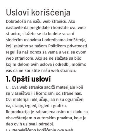
Uslovi korišćenja
Dobrodošli na našu web stranicu. Ako
nastavite da pregledate i koristite ovu web
stranicu, slažete se da budete vezani
sledećim uslovima i odredbama korišćenja,
koji zajedno sa našom Politikom privatnosti
regulišu naš odnos sa vama u vezi sa ovom
web stranicom. Ako se ne slažete sa bilo
kojim delom ovih uslova i odredbi, molimo
vas da ne koristite našu web stranicu.
1. Opšti uslovi
1.1. Ova web stranica sadrži materijale koji
su vlasništvo ili licencirani od strane nas.
Ovi materijali uključuju, ali nisu ograničeni
na, dizajn, izgled, izgled i grafiku.
Reprodukcija je zabranjena osim u skladu sa
obaveštenjem o autorskim pravima, koje je
deo ovih uslova i odredbi.
1.2. Neovlašćeno korišćenje ove web