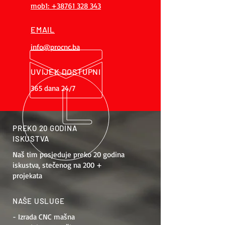
mob1: +38761 328 343
EMAIL
info@procnc.ba
UVIJEK DOSTUPNI
365 dana 24/7
PREKO 20 GODINA
ISKUSTVA
Naš tim posjeduje preko 20 godina
iskustva, stečenog na 200 +
projekata
NAŠE USLUGE
- Izrada CNC mašna