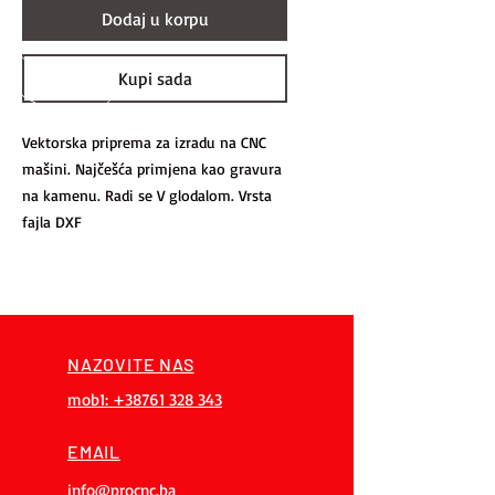
Dodaj u korpu
Kupi sada
Vektorska priprema za izradu na CNC
mašini. Najčešća primjena kao gravura
na kamenu. Radi se V glodalom. Vrsta
fajla DXF
NAZOVITE NAS
mob1: +38761 328 343
EMAIL
info@procnc.ba