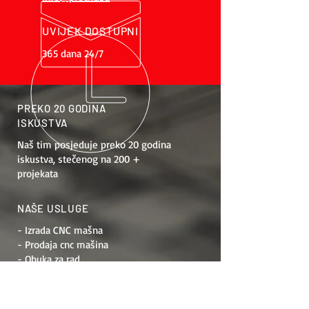
UVIJEK DOSTUPNI
365 dana 24/7
PREKO 20 GODINA
ISKUSTVA
Naš tim posjeduje preko 20 godina
iskustva, stečenog na 200 +
projekata
NAŠE USLUGE
- Izrada CNC mašna
- Prodaja cnc mašina
- Obuka za rad
- Održavanje
- Modernizacija mašina
- Projektiranje