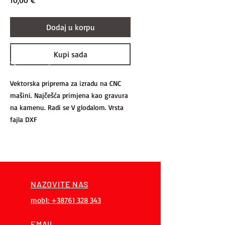
10,00 €
Dodaj u korpu
Kupi sada
Vektorska priprema za izradu na CNC
mašini. Najčešća primjena kao gravura
na kamenu. Radi se V glodalom. Vrsta
fajla DXF
NAZOVITE NAS
mob1: +38761 328 343
EMAIL