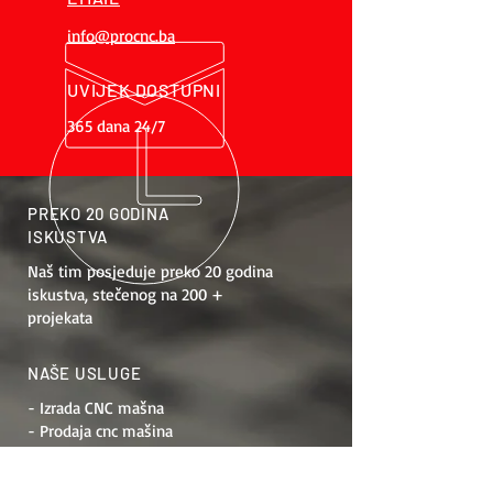
info@procnc.ba
UVIJEK DOSTUPNI
365 dana 24/7
PREKO 20 GODINA
ISKUSTVA
Naš tim posjeduje preko 20 godina
iskustva, stečenog na 200 +
projekata
NAŠE USLUGE
- Izrada CNC mašna
- Prodaja cnc mašina
- Obuka za rad
- Održavanje