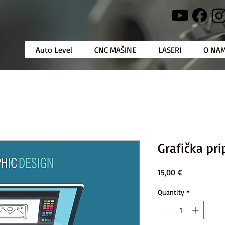
Auto Level
CNC MAŠINE
LASERI
O NA
Grafička pr
Price
15,00 €
Quantity
*