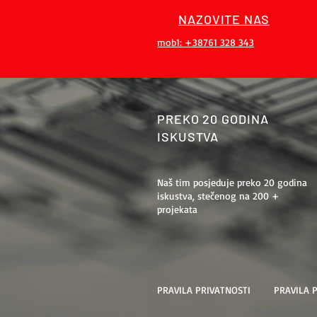
NAZOVITE NAS
mob1: +38761 328 343
PREKO 20 GODINA
ISKUSTVA
Naš tim posjeduje preko 20 godina
iskustva, stečenog na 200 +
projekata
PRAVILA PRIVATNOSTI
PRAVILA 