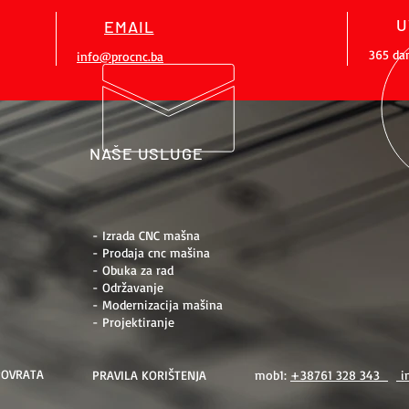
U
EMAIL
365 da
info@procnc.ba
NAŠE USLUGE
- Izrada CNC mašna
- Prodaja cnc mašina
- Obuka za rad
- Održavanje
- Modernizacija mašina
- Projektiranje
POVRATA
PRAVILA KORIŠTENJA
mob1:
+38761 328 343
i