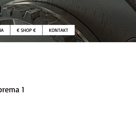
MA
€ SHOP €
KONTAKT
iprema 1