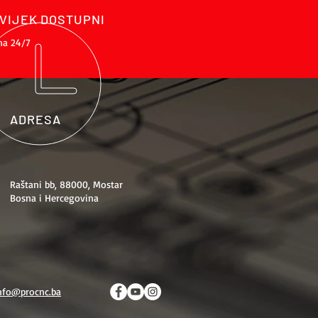
VIJEK DOSTUPNI
na 24/7
ADRESA
Raštani bb, 88000, Mostar
Bosna i Hercegovina
nfo@procnc.ba