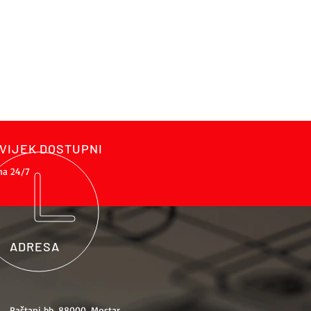
VIJEK DOSTUPNI
na 24/7
ADRESA
Raštani bb, 88000, Mostar