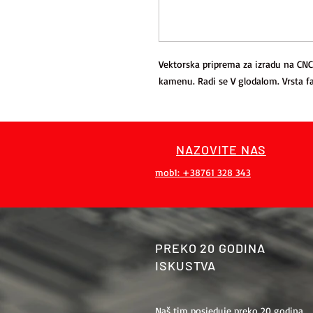
Vektorska priprema za izradu na CNC
kamenu. Radi se V glodalom. Vrsta f
NAZOVITE NAS
mob1: +38761 328 343
PREKO 20 GODINA
ISKUSTVA
Naš tim posjeduje preko 20 godina