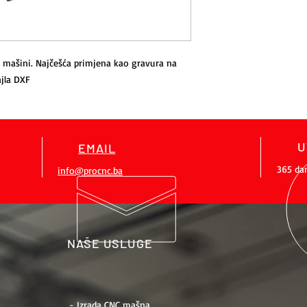
 mašini. Najčešća primjena kao gravura na
ajla DXF
U
EMAIL
365 da
info@procnc.ba
NAŠE USLUGE
- Izrada CNC mašna