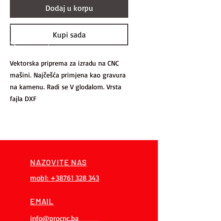
Dodaj u korpu
Kupi sada
Vektorska priprema za izradu na CNC
mašini. Najčešća primjena kao gravura
na kamenu. Radi se V glodalom. Vrsta
fajla DXF
NAZOVITE NAS
mob1: +38761 328 343
EMAIL
info@procnc.ba