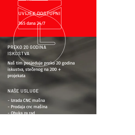
UVIJEK DOSTUPNI
365 dana 24/7
PREKO 20 GODINA
ISKUSTVA
Naš tim posjeduje preko 20 godina
iskustva, stečenog na 200 +
projekata
NAŠE USLUGE
- Izrada CNC mašna
- Prodaja cnc mašina
- Obuka za rad
- Održavanje
- Modernizacija mašina
- Projektiranje