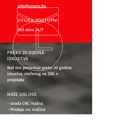
info@procnc.ba
UVIJEK DOSTUPNI
365 dana 24/7
PREKO 20 GODINA
ISKUSTVA
Naš tim posjeduje preko 20 godina
iskustva, stečenog na 200 +
projekata
NAŠE USLUGE
- Izrada CNC mašna
- Prodaja cnc mašina
- Obuka za rad
- Održavanje
- Modernizacija mašina