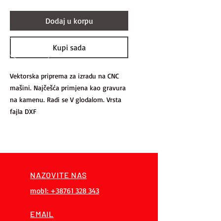
Dodaj u korpu
Kupi sada
Vektorska priprema za izradu na CNC
mašini. Najčešća primjena kao gravura
na kamenu. Radi se V glodalom. Vrsta
fajla DXF
NAZOVITE NAS
mob1: +38761 328 343
EMAIL