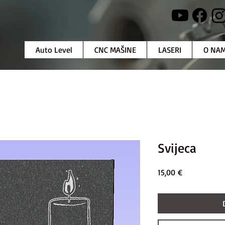
Auto Level
CNC MAŠINE
LASERI
O NA
Svijeca
Price
15,00 €