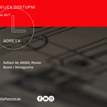
VIJEK DOSTUPNI
na 24/7
ADRESA
Raštani bb, 88000, Mostar
Bosna i Hercegovina
nfo@procnc.ba