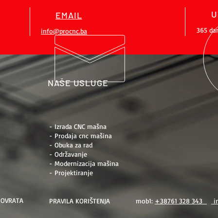
U
EMAIL
365 da
info@procnc.ba
NAŠE USLUGE
- Izrada CNC mašna
- Prodaja cnc mašina
- Obuka za rad
- Održavanje
- Modernizacija mašina
- Projektiranje
POVRATA
PRAVILA KORIŠTENJA
mob1:
+38761 328 343
i