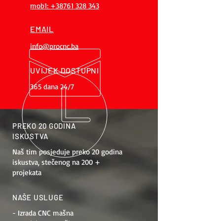
mob1: +38761 328 343
EMAIL
info@procnc.ba
UVIJEK DOSTUPNI
365 dana 24/7
PREKO 20 GODINA
ISKUSTVA
Naš tim posjeduje preko 20 godina
iskustva, stečenog na 200 +
projekata
NAŠE USLUGE
- Izrada CNC mašna