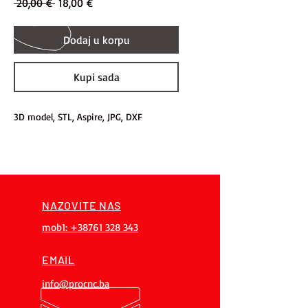
Regular
Sale
 20,00 € 
18,00 €
Price
Price
Dodaj u korpu
Kupi sada
3D model, STL, Aspire, JPG, DXF
NAZOVITE NAS
mob1: +38761 328 343
EMAIL
info@procnc.ba