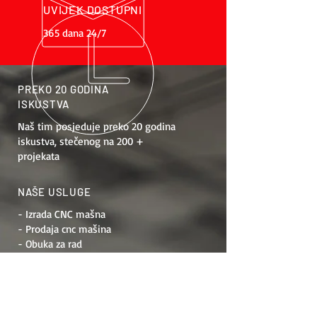
UVIJEK DOSTUPNI
365 dana 24/7
PREKO 20 GODINA
ISKUSTVA
Naš tim posjeduje preko 20 godina
iskustva, stečenog na 200 +
projekata
NAŠE USLUGE
- Izrada CNC mašna
- Prodaja cnc mašina
- Obuka za rad
- Održavanje
- Modernizacija mašina
- Projektiranje