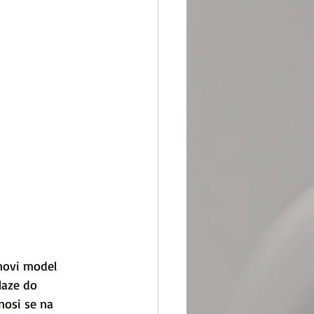
novi model 
laze do 
nosi se na 