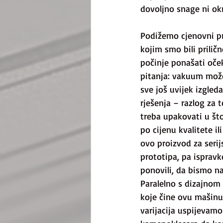
dovoljno snage ni okr
Podižemo cjenovni pr
kojim smo bili prilič
počinje ponašati oček
pitanja: vakuum može
sve još uvijek izgled
rješenja – razlog za 
treba upakovati u što
po cijenu kvalitete il
ovo proizvod za seri
prototipa, pa ispravk
ponovili, da bismo na
Paralelno s dizajnom 
koje čine ovu mašinu.
varijacija uspijevamo