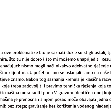
u ove problematike bio je saznati dokle su stigli ostali, tj
nira, što tu nije dobro i što mi možemo unaprijediti. Rezu
znenađujući: nismo mogli naći nikakvo adekvatno rješenje n
našim klijentima. U početku smo se oslanjali samo na naše k
tjeve znamo. Nakon tog saznanja krenula je klasična razvo
koje treba zadovoljiti i pravimo tehnička rješenja koja to
deći: mašina mora raditi punu V-gravuru identičnu onoj koju
 mašina je prenosna i s njom posao može obavljati jedna 
ik bez stega; graviranje bez korištenja vodenog hlađenja