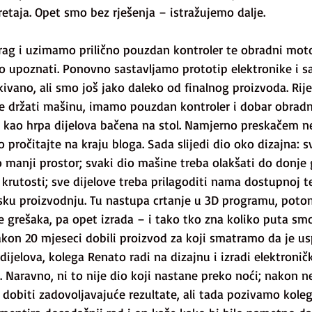
etaja. Opet smo bez rješenja – istražujemo dalje.
ag i uzimamo prilično pouzdan kontroler te obradni moto
no upoznati. Ponovno sastavljamo prototip elektronike i s
ivano, ali smo još jako daleko od finalnog proizvoda. Rije
 držati mašinu, imamo pouzdan kontroler i dobar obradni
a kao hrpa dijelova bačena na stol. Namjerno preskačem ne
to pročitajte na kraju bloga. Sada slijedi dio oko dizajna:
 manji prostor; svaki dio mašine treba olakšati do donje g
i krutosti; sve dijelove treba prilagoditi nama dostupnoj te
jsku proizvodnju. Tu nastupa crtanje u 3D programu, poto
e grešaka, pa opet izrada – i tako tko zna koliko puta smo
kon 20 mjeseci dobili proizvod za koji smatramo da je us
dijelova, kolega Renato radi na dizajnu i izradi elektroni
 Naravno, ni to nije dio koji nastane preko noći; nakon n
 dobiti zadovoljavajuće rezultate, ali tada pozivamo kole