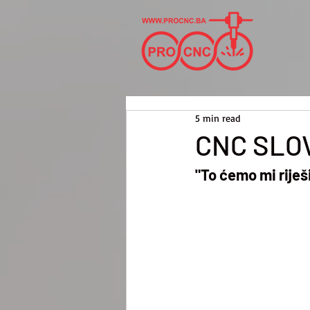
5 min read
CNC SLO
"To ćemo mi riješ