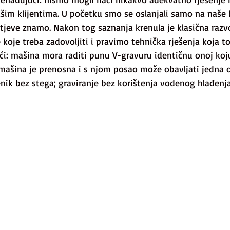
našim klijentima. U početku smo se oslanjali samo na naše k
tjeve znamo. Nakon tog saznanja krenula je klasična razvo
koje treba zadovoljiti i pravimo tehnička rješenja koja to
deći: mašina mora raditi punu V-gravuru identičnu onoj koju
 mašina je prenosna i s njom posao može obavljati jedna 
ik bez stega; graviranje bez korištenja vodenog hlađenja