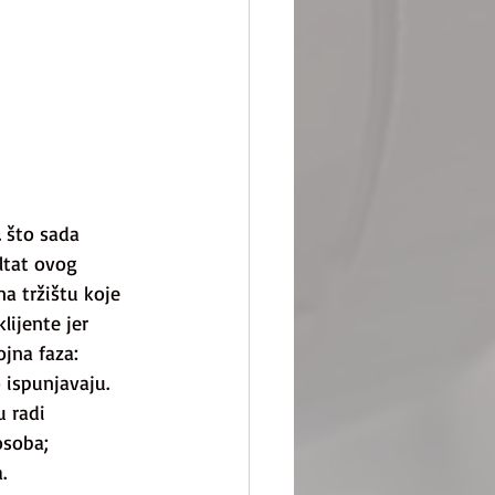
. što sada 
ltat ovog 
a tržištu koje 
lijente jer 
jna faza: 
 ispunjavaju. 
 radi 
osoba; 
.