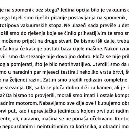
je na spomenik bez stega? Jedina opcija bilo je vakuumsk
 svega htjeli smo riješiti pitanje postavljanja na spomenik,
totipova vakuumskih stopa. Ne ulazeći sada previše u det
šli smo do rješenja koje se činilo prihvatljivim te smo sm
a možemo prijeći na druge stvari. Da bismo išli dalje, treb
ča koja će kasnije postati baza cijele mašine. Nakon izrad
li smo da stezanje nije dovoljno dobro. Ploča se nije pri
la pomjerati, što je bilo neprihvatljivo. Utvrdili smo da
o u narednih par mjeseci testirali nekoliko vrsta brtvi, š
ilo na željenoj razini. Zatim smo uradili redizajn kompletn
je stezanja. OK, sada se ploča dobro drži za kamen, ali je l
a? Da bismo to provjerili, morali smo imati i ostale kompo
bradnim motorom. Nabavljamo sve dijelove i kupujemo obr
vi put, kao i upravljačku jedinicu s kojom prvi put radi
ente, ali, naravno, mašina se ne ponaša očekivano. Kontro
o nepouzdanim i neintuitivnim za korisnika, a obradni mo