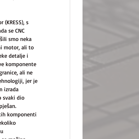
r (KRESS), s 
ada se CNC 
šili smo neka 
 motor, ali to 
ke detalje i 
 sve komponente 
ranice, ali ne 
hnologiji, jer je 
m izrada 
 svaki dio 
pješan. 
čkih komponenti 
ekoliko 
gu 