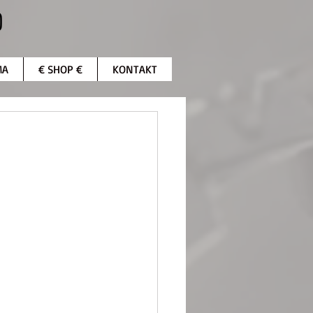
MA
€ SHOP €
KONTAKT