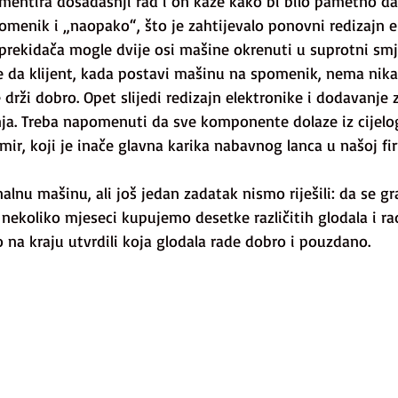
entira dosadašnji rad i on kaže kako bi bilo pametno da
omenik i „naopako“, što je zahtijevalo ponovni redizajn e
prekidača mogle dvije osi mašine okrenuti u suprotni smj
 da klijent, kada postavi mašinu na spomenik, nema nik
rži dobro. Opet slijedi redizajn elektronike i dodavanje 
a. Treba napomenuti da sve komponente dolaze iz cijelog 
mir, koji je inače glavna karika nabavnog lanca u našoj fir
nu mašinu, ali još jedan zadatak nismo riješili: da se gra
nekoliko mjeseci kupujemo desetke različitih glodala i r
 na kraju utvrdili koja glodala rade dobro i pouzdano.