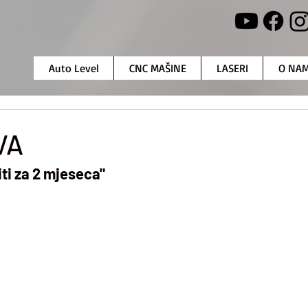
Auto Level
CNC MAŠINE
LASERI
O NA
VA
iti za 2 mjeseca"