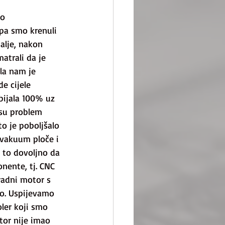
o 
 pa smo krenuli 
alje, nakon 
atrali da je 
ala nam je 
e cijele 
bijala 100% uz 
 su problem 
to je poboljšalo 
e vakuum ploče i 
i to dovoljno da 
nente, tj. CNC 
adni motor s 
mo. Uspijevamo 
ler koji smo 
tor nije imao 