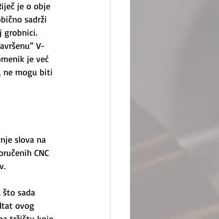
iječ je o obje 
bično sadrži 
 grobnici. 
savršenu“ V-
omenik je već 
, ne mogu biti 
nje slova na 
oručenih CNC 
v.
. što sada 
ltat ovog 
a tržištu koje 