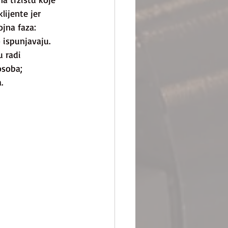
lijente jer 
jna faza: 
 ispunjavaju. 
 radi 
osoba; 
.