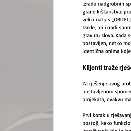
izradu nadgrobnih spo
grane kršćanstva: pra
veliki natpis „OBITEL
Dakle, pri izradi spo
gravuru slova. Kada s
postavljen, netko mor
identična onima koje 
Klijenti traže rje
Za rješenje ovog pro
postavljenom spomeni
projekata, ovakvu maš
Prvi korak u rješavanj
postoji, kako funkcio
istraživanja bio je i