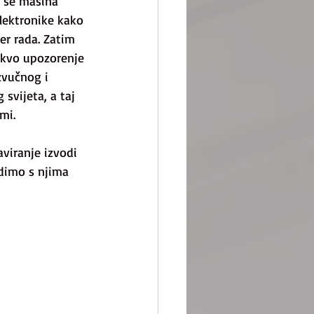
 se mašina 
lektronike kako 
er rada. Zatim 
akvo upozorenje 
zvučnog i 
svijeta, a taj 
mi.
viranje izvodi 
adimo s njima 