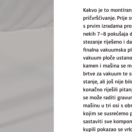
Kakvo je to montiran
pričvršćivanje. Prije
s prvim izradama pro
nekih 7–8 pokušaja do
stezanje riješeno i d
finalna vakuumska plo
vakuum ploče ustanovi
kamen i mašina se mog
brtve za vakuum te sm
stanje, ali još nije b
konačno riješili pitan
se može raditi gravur
mašinu u tri osi s o
kojim se susrećemo pr
sastaviti sve kompon
kupili pokazao se vrl