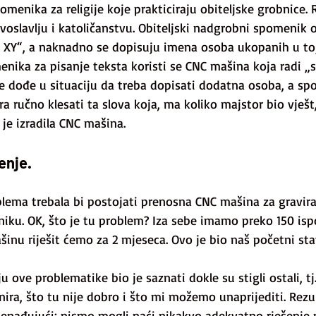
menika za religije koje prakticiraju obiteljske grobnice. R
voslavlju i katoličanstvu. Obiteljski nadgrobni spomenik o
J XY“, a naknadno se dopisuju imena osoba ukopanih u toj
menika za pisanje teksta koristi se CNC mašina koja radi „
e dođe u situaciju da treba dopisati dodatna osoba, a sp
a ručno klesati ta slova koja, ma koliko majstor bio vješt
je izradila CNC mašina.
šenje.
blema trebala bi postojati prenosna CNC mašina za gravira
ku. OK, što je tu problem? Iza sebe imamo preko 150 isp
inu riješit ćemo za 2 mjeseca. Ovo je bio naš početni sta
u ove problematike bio je saznati dokle su stigli ostali, tj
nira, što tu nije dobro i što mi možemo unaprijediti. Rezu
znenađujući: nismo mogli naći nikakvo adekvatno rješenje n